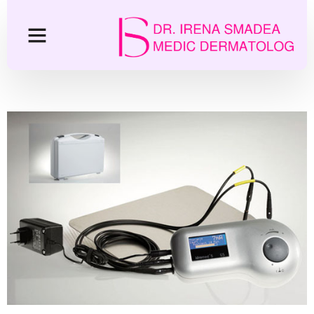
IDROMED IP5 – Iontoforeza