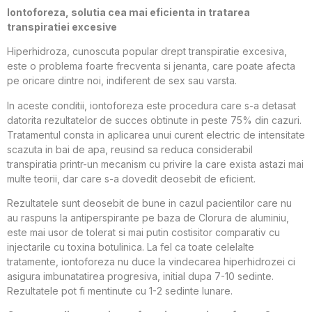
Iontoforeza, solutia cea mai eficienta in tratarea
transpiratiei excesive
Hiperhidroza, cunoscuta popular drept transpiratie excesiva,
este o problema foarte frecventa si jenanta, care poate afecta
pe oricare dintre noi, indiferent de sex sau varsta.
In aceste conditii, iontoforeza este procedura care s-a detasat
datorita rezultatelor de succes obtinute in peste 75% din cazuri.
Tratamentul consta in aplicarea unui curent electric de intensitate
scazuta in bai de apa, reusind sa reduca considerabil
transpiratia printr-un mecanism cu privire la care exista astazi mai
multe teorii, dar care s-a dovedit deosebit de eficient.
Rezultatele sunt deosebit de bune in cazul pacientilor care nu
au raspuns la antiperspirante pe baza de Clorura de aluminiu,
este mai usor de tolerat si mai putin costisitor comparativ cu
injectarile cu toxina botulinica. La fel ca toate celelalte
tratamente, iontoforeza nu duce la vindecarea hiperhidrozei ci
asigura imbunatatirea progresiva, initial dupa 7-10 sedinte.
Rezultatele pot fi mentinute cu 1-2 sedinte lunare.