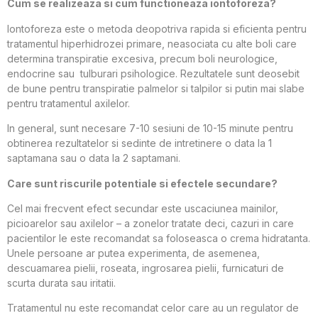
Cum se realizeaza si cum functioneaza iontoforeza?
Iontoforeza este o metoda deopotriva rapida si eficienta pentru
tratamentul hiperhidrozei primare, neasociata cu alte boli care
determina transpiratie excesiva, precum boli neurologice,
endocrine sau tulburari psihologice. Rezultatele sunt deosebit
de bune pentru transpiratie palmelor si talpilor si putin mai slabe
pentru tratamentul axilelor.
In general, sunt necesare 7-10 sesiuni de 10-15 minute pentru
obtinerea rezultatelor si sedinte de intretinere o data la 1
saptamana sau o data la 2 saptamani.
Care sunt riscurile potentiale si efectele secundare?
Cel mai frecvent efect secundar este uscaciunea mainilor,
picioarelor sau axilelor – a zonelor tratate deci, cazuri in care
pacientilor le este recomandat sa foloseasca o crema hidratanta.
Unele persoane ar putea experimenta, de asemenea,
descuamarea pielii, roseata, ingrosarea pielii, furnicaturi de
scurta durata sau iritatii.
Tratamentul nu este recomandat celor care au un regulator de