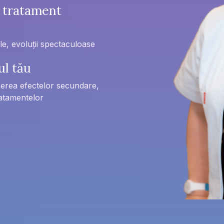
, tratament
le, evoluții spectaculoase
ul tău
cerea efectelor secundare,
ratamentelor